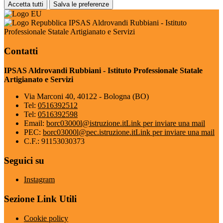
Accetta tutti
Salva le preferenze
IPSAS Aldrovandi Rubbiani - Istituto
Professionale Statale Artigianato e Servizi
Contatti
IPSAS Aldrovandi Rubbiani - Istituto Professionale Statale
Artigianato e Servizi
Via Marconi 40, 40122 - Bologna (BO)
Tel:
0516392512
Tel:
0516392598
Email:
borc03000l@istruzione.it
Link per inviare una mail
PEC:
borc03000l@pec.istruzione.it
Link per inviare una mail
C.F.: 91153030373
Seguici su
Instagram
Sezione Link Utili
Cookie policy