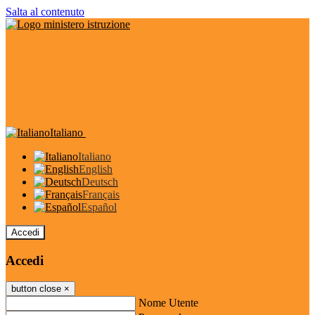
Salta al contenuto
Italiano
Italiano
English
Deutsch
Français
Español
Accedi
Accedi
button close
×
Nome Utente