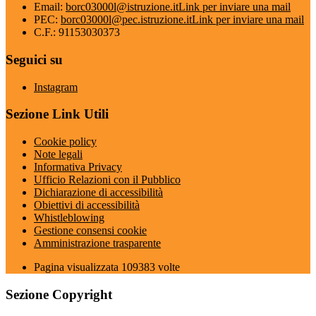
Email:
borc03000l@istruzione.it
Link per inviare una mail
PEC:
borc03000l@pec.istruzione.it
Link per inviare una mail
C.F.: 91153030373
Seguici su
Instagram
Sezione Link Utili
Cookie policy
Note legali
Informativa Privacy
Ufficio Relazioni con il Pubblico
Dichiarazione di accessibilità
Obiettivi di accessibilità
Whistleblowing
Gestione consensi cookie
Amministrazione trasparente
Pagina visualizzata
109383
volte
Sezione Copyright