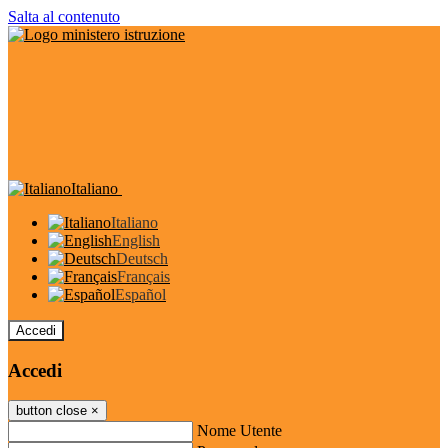
Salta al contenuto
Italiano
Italiano
English
Deutsch
Français
Español
Accedi
Accedi
button close
×
Nome Utente