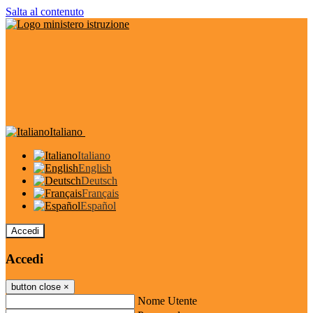
Salta al contenuto
Italiano
Italiano
English
Deutsch
Français
Español
Accedi
Accedi
button close
×
Nome Utente