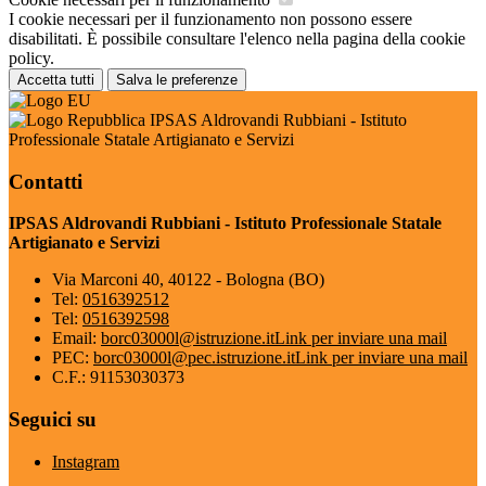
I cookie necessari per il funzionamento non possono essere
disabilitati. È possibile consultare l'elenco nella pagina della cookie
policy.
Accetta tutti
Salva le preferenze
IPSAS Aldrovandi Rubbiani - Istituto
Professionale Statale Artigianato e Servizi
Contatti
IPSAS Aldrovandi Rubbiani - Istituto Professionale Statale
Artigianato e Servizi
Via Marconi 40, 40122 - Bologna (BO)
Tel:
0516392512
Tel:
0516392598
Email:
borc03000l@istruzione.it
Link per inviare una mail
PEC:
borc03000l@pec.istruzione.it
Link per inviare una mail
C.F.: 91153030373
Seguici su
Instagram