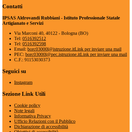
Contatti
IPSAS Aldrovandi Rubbiani - Istituto Professionale Statale
Artigianato e Servizi
Via Marconi 40, 40122 - Bologna (BO)
Tel:
0516392512
Tel:
0516392598
Email:
borc03000l@istruzione.it
Link per inviare una mail
PEC:
borc03000l@pec.istruzione.it
Link per inviare una mail
C.F.: 91153030373
Seguici su
Instagram
Sezione Link Utili
Cookie policy
Note legali
Informativa Privacy
Ufficio Relazioni con il Pubblico
Dichiarazione di accessibilità
Obiettivi di accessibilità