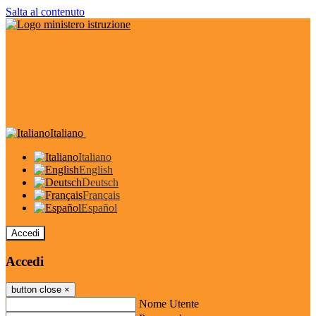
Salta al contenuto
Italiano
Italiano
English
Deutsch
Français
Español
Accedi
Accedi
button close
×
Nome Utente