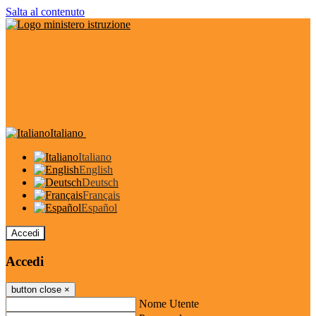
Salta al contenuto
Italiano
Italiano
English
Deutsch
Français
Español
Accedi
Accedi
button close
×
Nome Utente