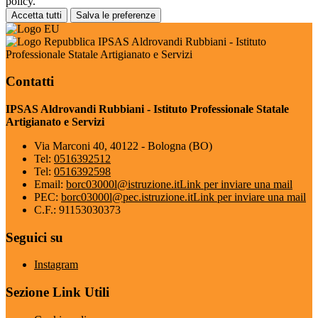
policy.
Accetta tutti
Salva le preferenze
IPSAS Aldrovandi Rubbiani - Istituto
Professionale Statale Artigianato e Servizi
Contatti
IPSAS Aldrovandi Rubbiani - Istituto Professionale Statale
Artigianato e Servizi
Via Marconi 40, 40122 - Bologna (BO)
Tel:
0516392512
Tel:
0516392598
Email:
borc03000l@istruzione.it
Link per inviare una mail
PEC:
borc03000l@pec.istruzione.it
Link per inviare una mail
C.F.: 91153030373
Seguici su
Instagram
Sezione Link Utili