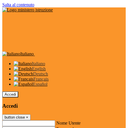
Salta al contenuto
Italiano
Italiano
English
Deutsch
Français
Español
Accedi
Accedi
button close
×
Nome Utente