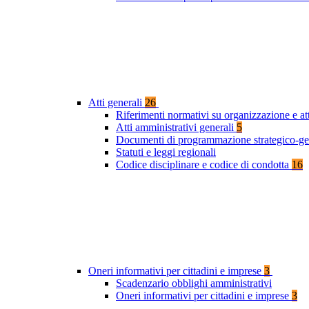
Atti generali
26
Riferimenti normativi su organizzazione e at
Atti amministrativi generali
5
Documenti di programmazione strategico-ge
Statuti e leggi regionali
Codice disciplinare e codice di condotta
16
Oneri informativi per cittadini e imprese
3
Scadenzario obblighi amministrativi
Oneri informativi per cittadini e imprese
3