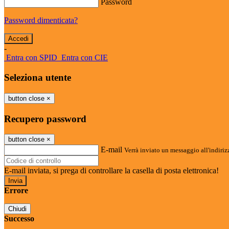
Password
Password dimenticata?
-
Entra con SPID
Entra con CIE
Seleziona utente
button close
×
Recupero password
button close
×
E-mail
Verrà inviato un messaggio all'indirizz
E-mail inviata, si prega di controllare la casella di posta elettronica!
Errore
Chiudi
Successo