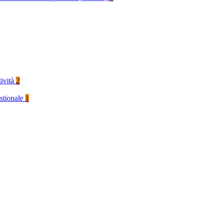
tività
2
stionale
1