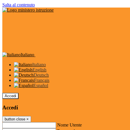
Salta al contenuto
Italiano
Italiano
English
Deutsch
Français
Español
Accedi
Accedi
button close
×
Nome Utente