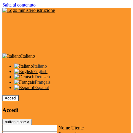
Salta al contenuto
Italiano
Italiano
English
Deutsch
Français
Español
Accedi
Accedi
button close
×
Nome Utente