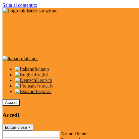
Salta al contenuto
Italiano
Italiano
English
Deutsch
Français
Español
Accedi
Accedi
button close
×
Nome Utente