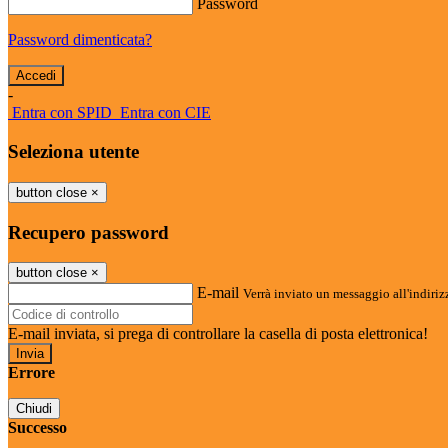
Password
Password dimenticata?
-
Entra con SPID
Entra con CIE
Seleziona utente
button close
×
Recupero password
button close
×
E-mail
Verrà inviato un messaggio all'indirizz
E-mail inviata, si prega di controllare la casella di posta elettronica!
Errore
Chiudi
Successo