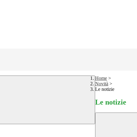
Home
>
Novità
>
Le notizie
Le notizie