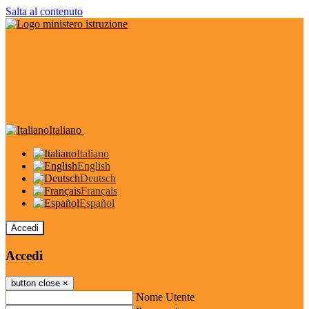
Salta al contenuto
Italiano
Italiano
English
Deutsch
Français
Español
Accedi
Accedi
button close
×
Nome Utente