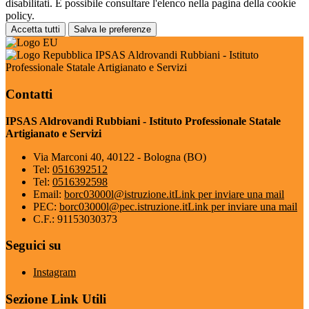
disabilitati. È possibile consultare l'elenco nella pagina della cookie
policy.
Accetta tutti
Salva le preferenze
IPSAS Aldrovandi Rubbiani - Istituto
Professionale Statale Artigianato e Servizi
Contatti
IPSAS Aldrovandi Rubbiani - Istituto Professionale Statale
Artigianato e Servizi
Via Marconi 40, 40122 - Bologna (BO)
Tel:
0516392512
Tel:
0516392598
Email:
borc03000l@istruzione.it
Link per inviare una mail
PEC:
borc03000l@pec.istruzione.it
Link per inviare una mail
C.F.: 91153030373
Seguici su
Instagram
Sezione Link Utili