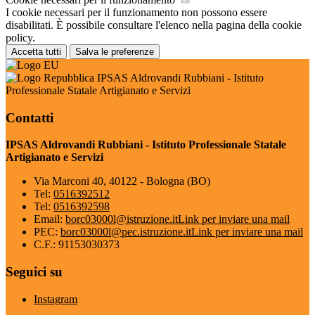
I cookie necessari per il funzionamento non possono essere
disabilitati. È possibile consultare l'elenco nella pagina della cookie
policy.
Accetta tutti
Salva le preferenze
IPSAS Aldrovandi Rubbiani - Istituto
Professionale Statale Artigianato e Servizi
Contatti
IPSAS Aldrovandi Rubbiani - Istituto Professionale Statale
Artigianato e Servizi
Via Marconi 40, 40122 - Bologna (BO)
Tel:
0516392512
Tel:
0516392598
Email:
borc03000l@istruzione.it
Link per inviare una mail
PEC:
borc03000l@pec.istruzione.it
Link per inviare una mail
C.F.: 91153030373
Seguici su
Instagram