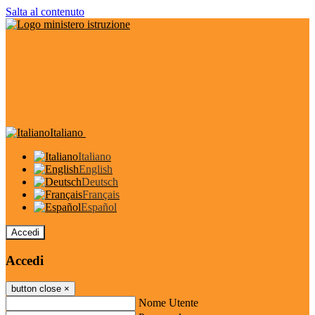
Salta al contenuto
Italiano
Italiano
English
Deutsch
Français
Español
Accedi
Accedi
button close
×
Nome Utente