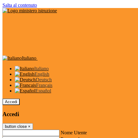
Salta al contenuto
Italiano
Italiano
English
Deutsch
Français
Español
Accedi
Accedi
button close
×
Nome Utente