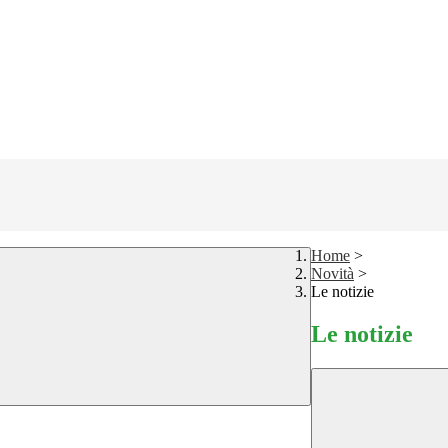
Home
>
Novità
>
Le notizie
Le notizie