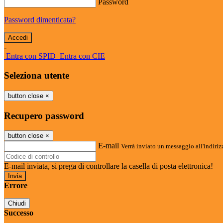
Password
Password dimenticata?
-
Entra con SPID
Entra con CIE
Seleziona utente
button close
×
Recupero password
button close
×
E-mail
Verrà inviato un messaggio all'indirizz
E-mail inviata, si prega di controllare la casella di posta elettronica!
Errore
Chiudi
Successo