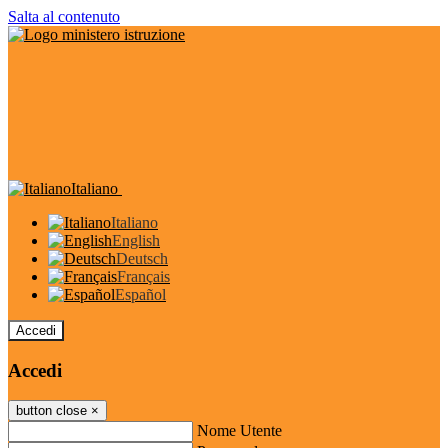
Salta al contenuto
Italiano
Italiano
English
Deutsch
Français
Español
Accedi
Accedi
button close
×
Nome Utente