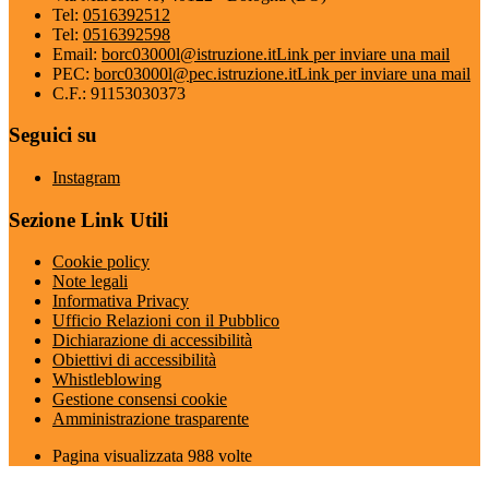
Tel:
0516392512
Tel:
0516392598
Email:
borc03000l@istruzione.it
Link per inviare una mail
PEC:
borc03000l@pec.istruzione.it
Link per inviare una mail
C.F.: 91153030373
Seguici su
Instagram
Sezione Link Utili
Cookie policy
Note legali
Informativa Privacy
Ufficio Relazioni con il Pubblico
Dichiarazione di accessibilità
Obiettivi di accessibilità
Whistleblowing
Gestione consensi cookie
Amministrazione trasparente
Pagina visualizzata
988
volte