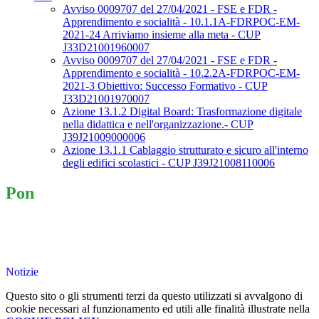
Avviso 0009707 del 27/04/2021 - FSE e FDR -
Apprendimento e socialità - 10.1.1A-FDRPOC-EM-
2021-24 Arriviamo insieme alla meta - CUP
J33D21001960007
Avviso 0009707 del 27/04/2021 - FSE e FDR -
Apprendimento e socialità - 10.2.2A-FDRPOC-EM-
2021-3 Obiettivo: Successo Formativo - CUP
J33D21001970007
Azione 13.1.2 Digital Board: Trasformazione digitale
nella didattica e nell'organizzazione.- CUP
J39J21009000006
Azione 13.1.1 Cablaggio strutturato e sicuro all'interno
degli edifici scolastici - CUP J39J21008110006
Pon
Notizie
Questo sito o gli strumenti terzi da questo utilizzati si avvalgono di
cookie necessari al funzionamento ed utili alle finalità illustrate nella