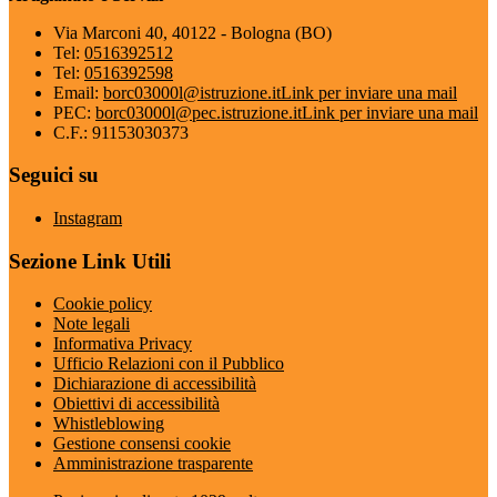
Via Marconi 40, 40122 - Bologna (BO)
Tel:
0516392512
Tel:
0516392598
Email:
borc03000l@istruzione.it
Link per inviare una mail
PEC:
borc03000l@pec.istruzione.it
Link per inviare una mail
C.F.: 91153030373
Seguici su
Instagram
Sezione Link Utili
Cookie policy
Note legali
Informativa Privacy
Ufficio Relazioni con il Pubblico
Dichiarazione di accessibilità
Obiettivi di accessibilità
Whistleblowing
Gestione consensi cookie
Amministrazione trasparente