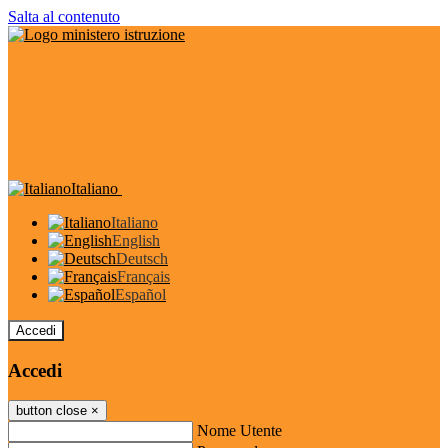
Salta al contenuto
Italiano
Italiano
English
Deutsch
Français
Español
Accedi
Accedi
button close
×
Nome Utente