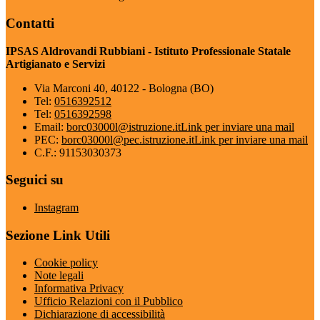
Contatti
IPSAS Aldrovandi Rubbiani - Istituto Professionale Statale
Artigianato e Servizi
Via Marconi 40, 40122 - Bologna (BO)
Tel:
0516392512
Tel:
0516392598
Email:
borc03000l@istruzione.it
Link per inviare una mail
PEC:
borc03000l@pec.istruzione.it
Link per inviare una mail
C.F.: 91153030373
Seguici su
Instagram
Sezione Link Utili
Cookie policy
Note legali
Informativa Privacy
Ufficio Relazioni con il Pubblico
Dichiarazione di accessibilità