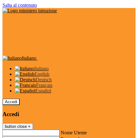
Salta al contenuto
Italiano
Italiano
English
Deutsch
Français
Español
Accedi
Accedi
button close
×
Nome Utente