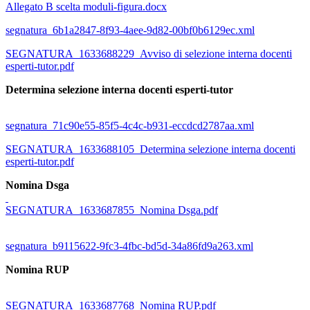
Allegato B scelta moduli-figura.docx
segnatura_6b1a2847-8f93-4aee-9d82-00bf0b6129ec.xml
SEGNATURA_1633688229_Avviso di selezione interna docenti
esperti-tutor.pdf
Determina selezione interna docenti esperti-tutor
segnatura_71c90e55-85f5-4c4c-b931-eccdcd2787aa.xml
SEGNATURA_1633688105_Determina selezione interna docenti
esperti-tutor.pdf
Nomina Dsga
SEGNATURA_1633687855_Nomina Dsga.pdf
segnatura_b9115622-9fc3-4fbc-bd5d-34a86fd9a263.xml
Nomina RUP
SEGNATURA_1633687768_Nomina RUP.pdf