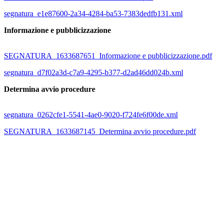
segnatura_e1e87600-2a34-4284-ba53-7383dedfb131.xml
Informazione e pubblicizzazione
SEGNATURA_1633687651_Informazione e pubblicizzazione.pdf
segnatura_d7f02a3d-c7a9-4295-b377-d2ad46dd024b.xml
Determina avvio procedure
segnatura_0262cfe1-5541-4ae0-9020-f724fe6f00de.xml
SEGNATURA_1633687145_Determina avvio procedure.pdf