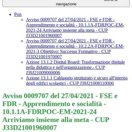
navigazione
Pon
Avviso 0009707 del 27/04/2021 - FSE e FDR -
Apprendimento e socialità - 10.1.1A-FDRPOC-EM-
2021-24 Arriviamo insieme alla meta - CUP
J33D21001960007
Avviso 0009707 del 27/04/2021 - FSE e FDR -
Apprendimento e socialità - 10.2.2A-FDRPOC-EM-
2021-3 Obiettivo: Successo Formativo - CUP
J33D21001970007
Azione 13.1.2 Digital Board: Trasformazione digitale
nella didattica e nell'organizzazione.- CUP
J39J21009000006
Azione 13.1.1 Cablaggio strutturato e sicuro all'interno
degli edifici scolastici - CUP J39J21008110006
Avviso 0009707 del 27/04/2021 - FSE e
FDR - Apprendimento e socialità -
10.1.1A-FDRPOC-EM-2021-24
Arriviamo insieme alla meta - CUP
J33D21001960007