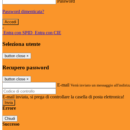
Password
Password dimenticata?
-
Entra con SPID
Entra con CIE
Seleziona utente
button close
×
Recupero password
button close
×
E-mail
Verrà inviato un messaggio all'indirizz
E-mail inviata, si prega di controllare la casella di posta elettronica!
Errore
Chiudi
Successo