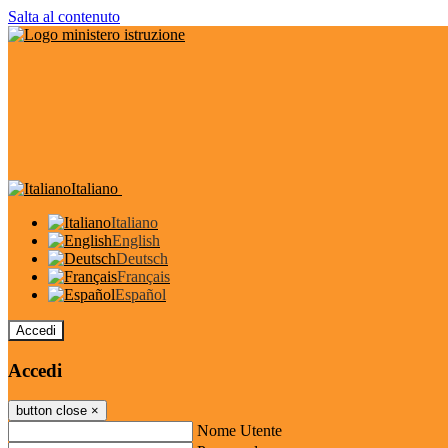
Salta al contenuto
Italiano
Italiano
English
Deutsch
Français
Español
Accedi
Accedi
button close
×
Nome Utente