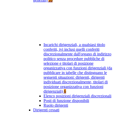
generali)
10
Incarichi dirigenziali, a qualsiasi titolo
conferiti, ivi inclusi quelli conferiti
discrezionalmente dall'organo di indirizzo
politico senza procedure pubbliche di
selezione e titolari di posizione
organizzativa con funzioni dirigenziali (da
pubblicare in tabelle che distinguano le
seguenti situazioni: dirigenti, dirigenti
individuati discrezionalmente, titolari di
posizione organizzativa con funzioni
dirigenziali)
6
Elenco posizioni dirigenziali discrezionali
Posti di funzione disponibili
Ruolo dirigenti
Dirigenti cessati