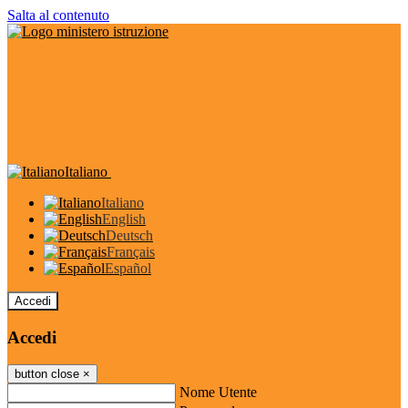
Salta al contenuto
Italiano
Italiano
English
Deutsch
Français
Español
Accedi
Accedi
button close
×
Nome Utente