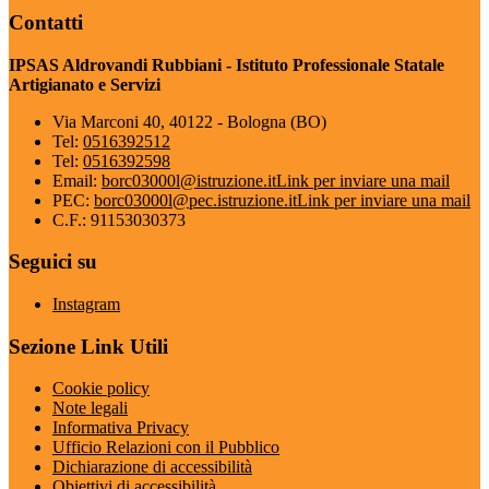
Contatti
IPSAS Aldrovandi Rubbiani - Istituto Professionale Statale
Artigianato e Servizi
Via Marconi 40, 40122 - Bologna (BO)
Tel:
0516392512
Tel:
0516392598
Email:
borc03000l@istruzione.it
Link per inviare una mail
PEC:
borc03000l@pec.istruzione.it
Link per inviare una mail
C.F.: 91153030373
Seguici su
Instagram
Sezione Link Utili
Cookie policy
Note legali
Informativa Privacy
Ufficio Relazioni con il Pubblico
Dichiarazione di accessibilità
Obiettivi di accessibilità