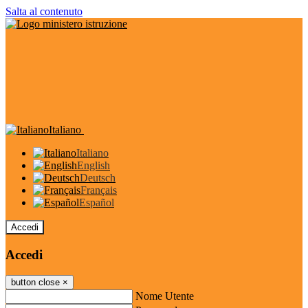
Salta al contenuto
Italiano
Italiano
English
Deutsch
Français
Español
Accedi
Accedi
button close
×
Nome Utente