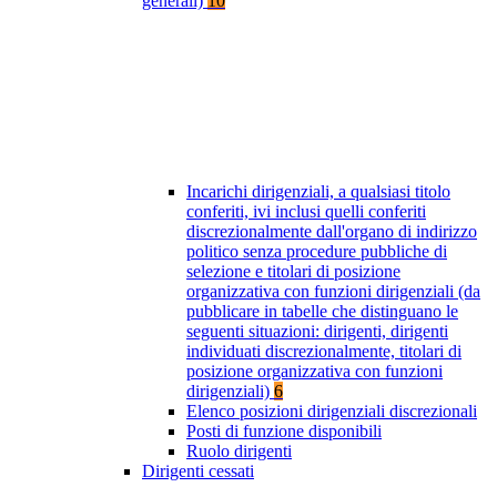
generali)
10
Incarichi dirigenziali, a qualsiasi titolo
conferiti, ivi inclusi quelli conferiti
discrezionalmente dall'organo di indirizzo
politico senza procedure pubbliche di
selezione e titolari di posizione
organizzativa con funzioni dirigenziali (da
pubblicare in tabelle che distinguano le
seguenti situazioni: dirigenti, dirigenti
individuati discrezionalmente, titolari di
posizione organizzativa con funzioni
dirigenziali)
6
Elenco posizioni dirigenziali discrezionali
Posti di funzione disponibili
Ruolo dirigenti
Dirigenti cessati