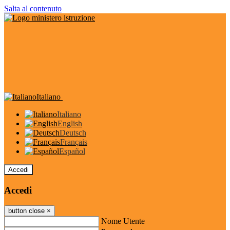
Salta al contenuto
Italiano
Italiano
English
Deutsch
Français
Español
Accedi
Accedi
button close
×
Nome Utente