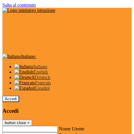
Salta al contenuto
Italiano
Italiano
English
Deutsch
Français
Español
Accedi
Accedi
button close
×
Nome Utente