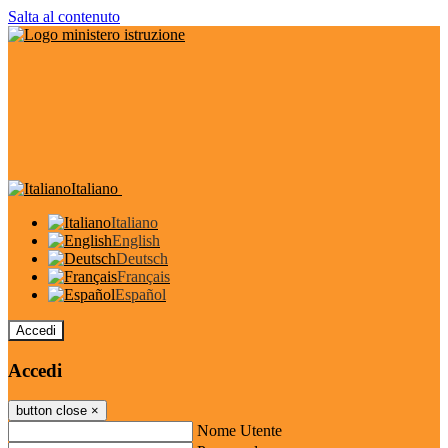
Salta al contenuto
Italiano
Italiano
English
Deutsch
Français
Español
Accedi
Accedi
button close
×
Nome Utente