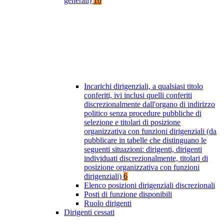
generali)
10
Incarichi dirigenziali, a qualsiasi titolo
conferiti, ivi inclusi quelli conferiti
discrezionalmente dall'organo di indirizzo
politico senza procedure pubbliche di
selezione e titolari di posizione
organizzativa con funzioni dirigenziali (da
pubblicare in tabelle che distinguano le
seguenti situazioni: dirigenti, dirigenti
individuati discrezionalmente, titolari di
posizione organizzativa con funzioni
dirigenziali)
6
Elenco posizioni dirigenziali discrezionali
Posti di funzione disponibili
Ruolo dirigenti
Dirigenti cessati