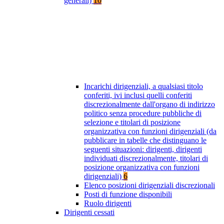
generali)
10
Incarichi dirigenziali, a qualsiasi titolo
conferiti, ivi inclusi quelli conferiti
discrezionalmente dall'organo di indirizzo
politico senza procedure pubbliche di
selezione e titolari di posizione
organizzativa con funzioni dirigenziali (da
pubblicare in tabelle che distinguano le
seguenti situazioni: dirigenti, dirigenti
individuati discrezionalmente, titolari di
posizione organizzativa con funzioni
dirigenziali)
6
Elenco posizioni dirigenziali discrezionali
Posti di funzione disponibili
Ruolo dirigenti
Dirigenti cessati