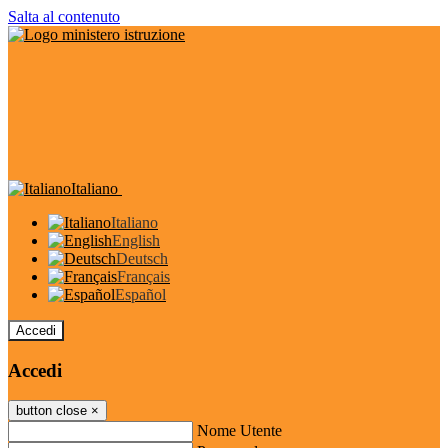
Salta al contenuto
Italiano
Italiano
English
Deutsch
Français
Español
Accedi
Accedi
button close
×
Nome Utente