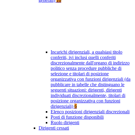
generali)
10
Incarichi dirigenziali, a qualsiasi titolo
conferiti, ivi inclusi quelli conferiti
discrezionalmente dall'organo di indirizzo
politico senza procedure pubbliche di
selezione e titolari di posizione
organizzativa con funzioni dirigenziali (da
pubblicare in tabelle che distinguano le
seguenti situazioni: dirigenti, dirigenti
individuati discrezionalmente, titolari di
posizione organizzativa con funzioni
dirigenziali)
6
Elenco posizioni dirigenziali discrezionali
Posti di funzione disponibili
Ruolo dirigenti
Dirigenti cessati