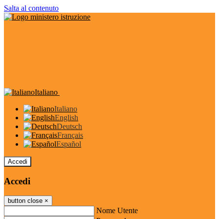
Salta al contenuto
Italiano
Italiano
English
Deutsch
Français
Español
Accedi
Accedi
button close
×
Nome Utente