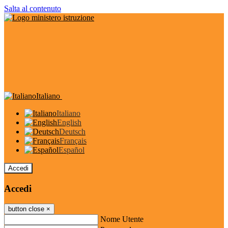
Salta al contenuto
Italiano
Italiano
English
Deutsch
Français
Español
Accedi
Accedi
button close
×
Nome Utente