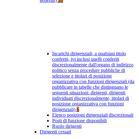
generali)
10
Incarichi dirigenziali, a qualsiasi titolo
conferiti, ivi inclusi quelli conferiti
discrezionalmente dall'organo di indirizzo
politico senza procedure pubbliche di
selezione e titolari di posizione
organizzativa con funzioni dirigenziali (da
pubblicare in tabelle che distinguano le
seguenti situazioni: dirigenti, dirigenti
individuati discrezionalmente, titolari di
posizione organizzativa con funzioni
dirigenziali)
6
Elenco posizioni dirigenziali discrezionali
Posti di funzione disponibili
Ruolo dirigenti
Dirigenti cessati