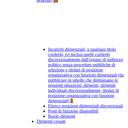
generali)
10
Incarichi dirigenziali, a qualsiasi titolo
conferiti, ivi inclusi quelli conferiti
discrezionalmente dall'organo di indirizzo
politico senza procedure pubbliche di
selezione e titolari di posizione
organizzativa con funzioni dirigenziali (da
pubblicare in tabelle che distinguano le
seguenti situazioni: dirigenti, dirigenti
individuati discrezionalmente, titolari di
posizione organizzativa con funzioni
dirigenziali)
6
Elenco posizioni dirigenziali discrezionali
Posti di funzione disponibili
Ruolo dirigenti
Dirigenti cessati