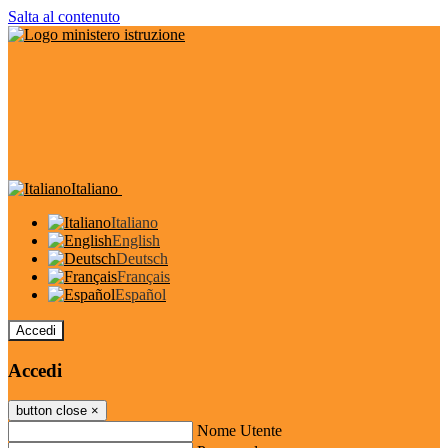
Salta al contenuto
Italiano
Italiano
English
Deutsch
Français
Español
Accedi
Accedi
button close
×
Nome Utente