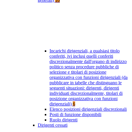
generali)
10
Incarichi dirigenziali, a qualsiasi titolo
conferiti, ivi inclusi quelli conferiti
discrezionalmente dall'organo di indirizzo
politico senza procedure pubbliche di
selezione e titolari di posizione
organizzativa con funzioni dirigenziali (da
pubblicare in tabelle che distinguano le
seguenti situazioni: dirigenti, dirigenti
individuati discrezionalmente, titolari di
posizione organizzativa con funzioni
dirigenziali)
6
Elenco posizioni dirigenziali discrezionali
Posti di funzione disponibili
Ruolo dirigenti
Dirigenti cessati