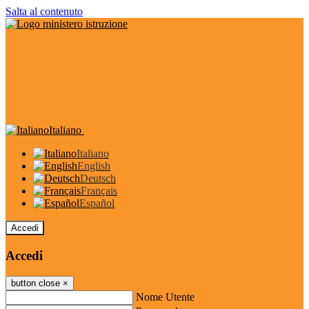
Salta al contenuto
Italiano
Italiano
English
Deutsch
Français
Español
Accedi
Accedi
button close
×
Nome Utente