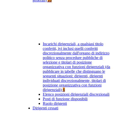
generali)
10
Incarichi dirigenziali, a qualsiasi titolo
conferiti, ivi inclusi quelli conferiti
discrezionalmente dall'organo di indirizzo
politico senza procedure pubbliche di
selezione e titolari di posizione
organizzativa con funzioni dirigenziali (da
pubblicare in tabelle che distinguano le
seguenti situazioni: dirigenti, dirigenti
individuati discrezionalmente, titolari di
posizione organizzativa con funzioni
dirigenziali)
6
Elenco posizioni dirigenziali discrezionali
Posti di funzione disponibili
Ruolo dirigenti
Dirigenti cessati