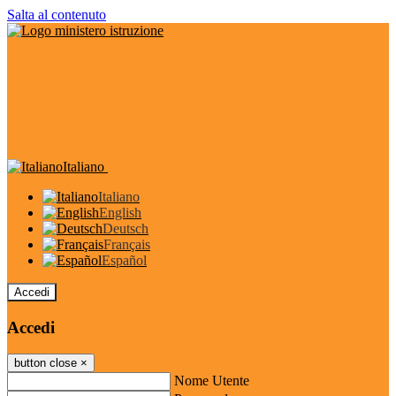
Salta al contenuto
Italiano
Italiano
English
Deutsch
Français
Español
Accedi
Accedi
button close
×
Nome Utente