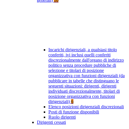
generali)
10
Incarichi dirigenziali, a qualsiasi titolo
conferiti, ivi inclusi quelli conferiti
discrezionalmente dall'organo di indirizzo
politico senza procedure pubbliche di
selezione e titolari di posizione
organizzativa con funzioni dirigenziali (da
pubblicare in tabelle che distinguano le
seguenti situazioni: dirigenti, dirigenti
individuati discrezionalmente, titolari di
posizione organizzativa con funzioni
dirigenziali)
6
Elenco posizioni dirigenziali discrezionali
Posti di funzione disponibili
Ruolo dirigenti
Dirigenti cessati