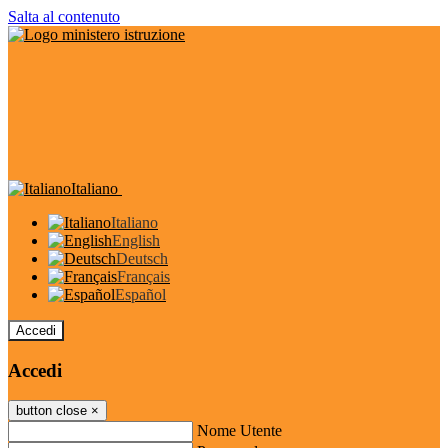
Salta al contenuto
Italiano
Italiano
English
Deutsch
Français
Español
Accedi
Accedi
button close
×
Nome Utente