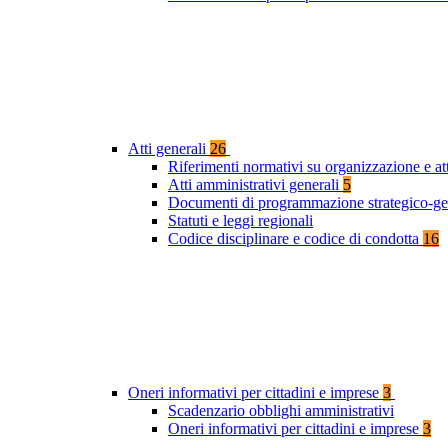
Atti generali
26
Riferimenti normativi su organizzazione e at
Atti amministrativi generali
5
Documenti di programmazione strategico-ge
Statuti e leggi regionali
Codice disciplinare e codice di condotta
16
Oneri informativi per cittadini e imprese
3
Scadenzario obblighi amministrativi
Oneri informativi per cittadini e imprese
3