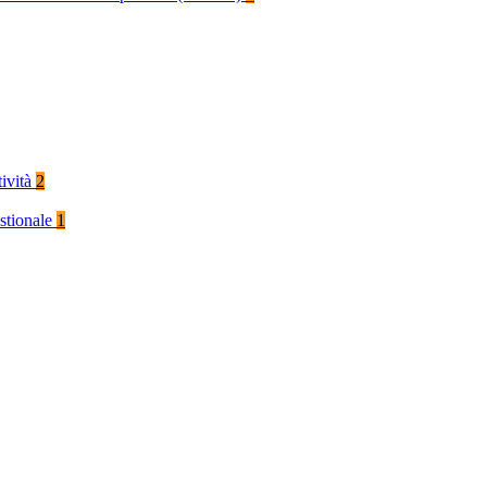
tività
2
stionale
1