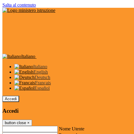
Salta al contenuto
Italiano
Italiano
English
Deutsch
Français
Español
Accedi
Accedi
button close
×
Nome Utente