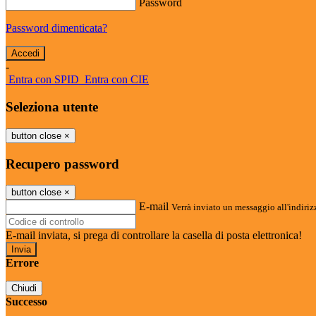
Password
Password dimenticata?
-
Entra con SPID
Entra con CIE
Seleziona utente
button close
×
Recupero password
button close
×
E-mail
Verrà inviato un messaggio all'indirizz
E-mail inviata, si prega di controllare la casella di posta elettronica!
Errore
Chiudi
Successo