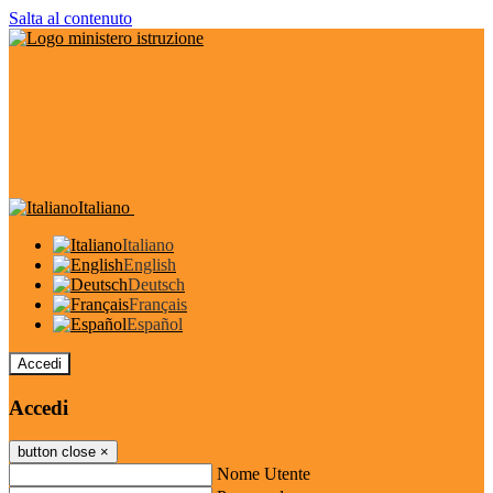
Salta al contenuto
Italiano
Italiano
English
Deutsch
Français
Español
Accedi
Accedi
button close
×
Nome Utente