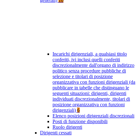
generali)
10
Incarichi dirigenziali, a qualsiasi titolo
conferiti, ivi inclusi quelli conferiti
discrezionalmente dall'organo di indirizzo
politico senza procedure pubbliche di
selezione e titolari di posizione
organizzativa con funzioni dirigenziali (da
pubblicare in tabelle che distinguano le
seguenti situazioni: dirigenti, dirigenti
individuati discrezionalmente, titolari di
posizione organizzativa con funzioni
dirigenziali)
6
Elenco posizioni dirigenziali discrezionali
Posti di funzione disponibili
Ruolo dirigenti
Dirigenti cessati