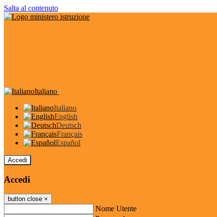
Salta al contenuto
Italiano
Italiano
English
Deutsch
Français
Español
Accedi
Accedi
button close
×
Nome Utente