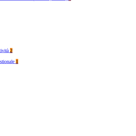
tività
2
stionale
1