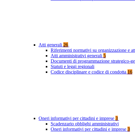
Atti generali
26
Riferimenti normativi su organizzazione e at
Atti amministrativi generali
5
Documenti di programmazione strategico-ge
Statuti e leggi regionali
Codice disciplinare e codice di condotta
16
Oneri informativi per cittadini e imprese
3
Scadenzario obblighi amministrativi
Oneri informativi per cittadini e imprese
3