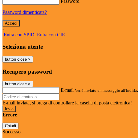
Password
Password dimenticata?
-
Entra con SPID
Entra con CIE
Seleziona utente
button close
×
Recupero password
button close
×
E-mail
Verrà inviato un messaggio all'indirizz
E-mail inviata, si prega di controllare la casella di posta elettronica!
Errore
Chiudi
Successo