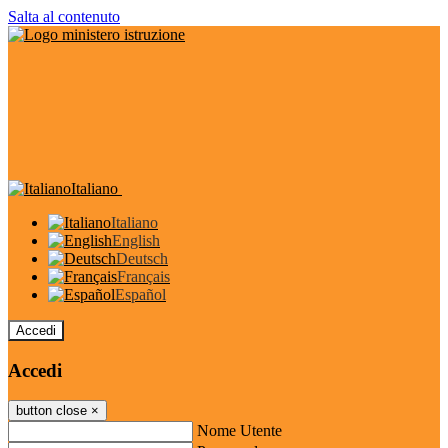
Salta al contenuto
Italiano
Italiano
English
Deutsch
Français
Español
Accedi
Accedi
button close
×
Nome Utente