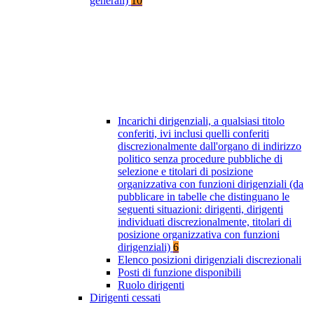
generali)
10
Incarichi dirigenziali, a qualsiasi titolo
conferiti, ivi inclusi quelli conferiti
discrezionalmente dall'organo di indirizzo
politico senza procedure pubbliche di
selezione e titolari di posizione
organizzativa con funzioni dirigenziali (da
pubblicare in tabelle che distinguano le
seguenti situazioni: dirigenti, dirigenti
individuati discrezionalmente, titolari di
posizione organizzativa con funzioni
dirigenziali)
6
Elenco posizioni dirigenziali discrezionali
Posti di funzione disponibili
Ruolo dirigenti
Dirigenti cessati