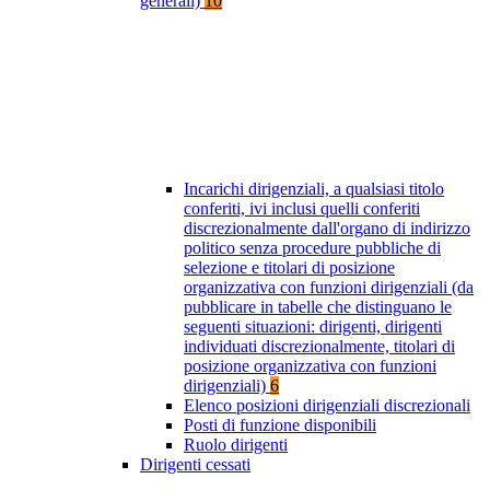
generali)
10
Incarichi dirigenziali, a qualsiasi titolo
conferiti, ivi inclusi quelli conferiti
discrezionalmente dall'organo di indirizzo
politico senza procedure pubbliche di
selezione e titolari di posizione
organizzativa con funzioni dirigenziali (da
pubblicare in tabelle che distinguano le
seguenti situazioni: dirigenti, dirigenti
individuati discrezionalmente, titolari di
posizione organizzativa con funzioni
dirigenziali)
6
Elenco posizioni dirigenziali discrezionali
Posti di funzione disponibili
Ruolo dirigenti
Dirigenti cessati