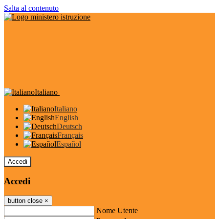
Salta al contenuto
Italiano
Italiano
English
Deutsch
Français
Español
Accedi
Accedi
button close
×
Nome Utente