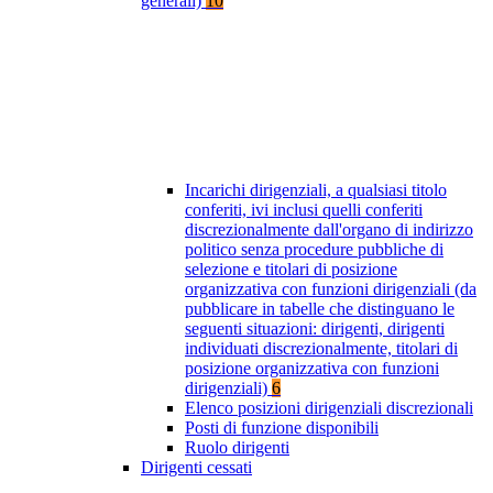
generali)
10
Incarichi dirigenziali, a qualsiasi titolo
conferiti, ivi inclusi quelli conferiti
discrezionalmente dall'organo di indirizzo
politico senza procedure pubbliche di
selezione e titolari di posizione
organizzativa con funzioni dirigenziali (da
pubblicare in tabelle che distinguano le
seguenti situazioni: dirigenti, dirigenti
individuati discrezionalmente, titolari di
posizione organizzativa con funzioni
dirigenziali)
6
Elenco posizioni dirigenziali discrezionali
Posti di funzione disponibili
Ruolo dirigenti
Dirigenti cessati