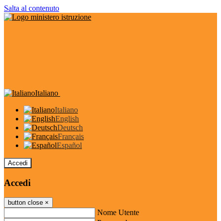
Salta al contenuto
Italiano
Italiano
English
Deutsch
Français
Español
Accedi
Accedi
button close
×
Nome Utente