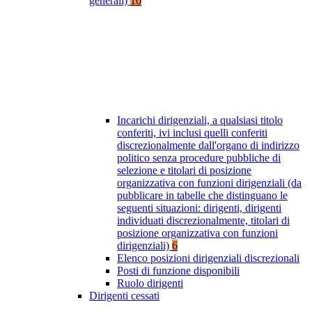
generali)
10
Incarichi dirigenziali, a qualsiasi titolo
conferiti, ivi inclusi quelli conferiti
discrezionalmente dall'organo di indirizzo
politico senza procedure pubbliche di
selezione e titolari di posizione
organizzativa con funzioni dirigenziali (da
pubblicare in tabelle che distinguano le
seguenti situazioni: dirigenti, dirigenti
individuati discrezionalmente, titolari di
posizione organizzativa con funzioni
dirigenziali)
6
Elenco posizioni dirigenziali discrezionali
Posti di funzione disponibili
Ruolo dirigenti
Dirigenti cessati