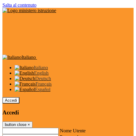
Salta al contenuto
Italiano
Italiano
English
Deutsch
Français
Español
Accedi
Accedi
button close
×
Nome Utente