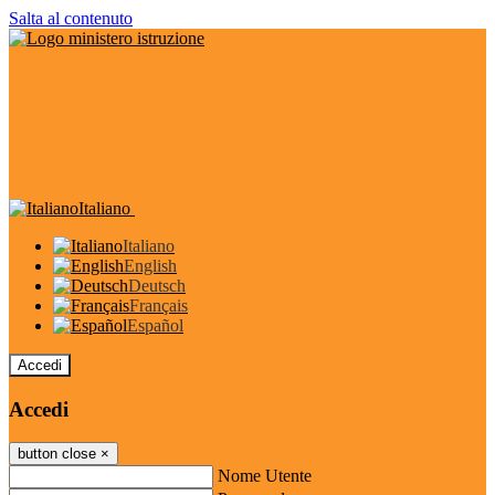
Salta al contenuto
Italiano
Italiano
English
Deutsch
Français
Español
Accedi
Accedi
button close
×
Nome Utente