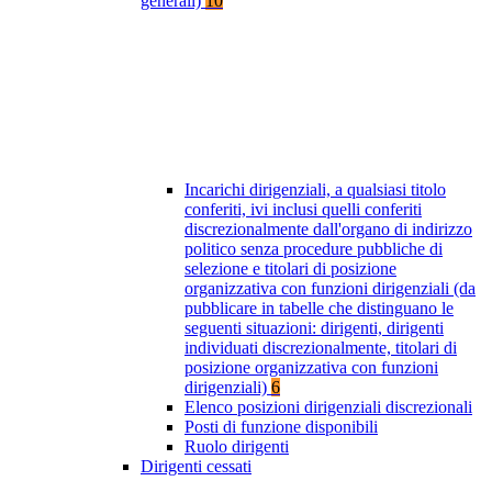
generali)
10
Incarichi dirigenziali, a qualsiasi titolo
conferiti, ivi inclusi quelli conferiti
discrezionalmente dall'organo di indirizzo
politico senza procedure pubbliche di
selezione e titolari di posizione
organizzativa con funzioni dirigenziali (da
pubblicare in tabelle che distinguano le
seguenti situazioni: dirigenti, dirigenti
individuati discrezionalmente, titolari di
posizione organizzativa con funzioni
dirigenziali)
6
Elenco posizioni dirigenziali discrezionali
Posti di funzione disponibili
Ruolo dirigenti
Dirigenti cessati