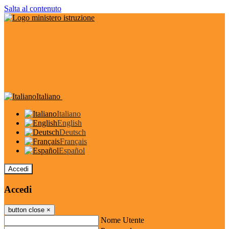
Salta al contenuto
Italiano
Italiano
English
Deutsch
Français
Español
Accedi
Accedi
button close
×
Nome Utente