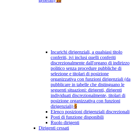
generali)
10
Incarichi dirigenziali, a qualsiasi titolo
conferiti, ivi inclusi quelli conferiti
discrezionalmente dall'organo di indirizzo
politico senza procedure pubbliche di
selezione e titolari di posizione
organizzativa con funzioni dirigenziali (da
pubblicare in tabelle che distinguano le
seguenti situazioni: dirigenti, dirigenti
individuati discrezionalmente, titolari di
posizione organizzativa con funzioni
dirigenziali)
6
Elenco posizioni dirigenziali discrezionali
Posti di funzione disponibili
Ruolo dirigenti
Dirigenti cessati