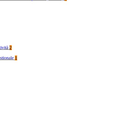
tività
2
stionale
1