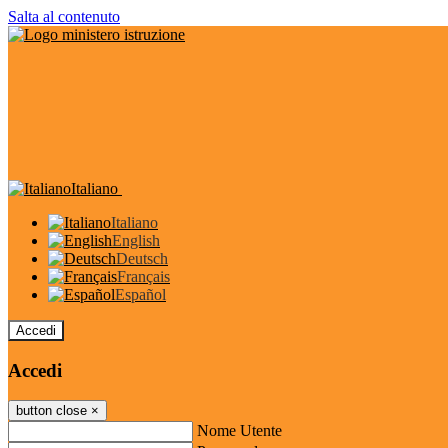
Salta al contenuto
Italiano
Italiano
English
Deutsch
Français
Español
Accedi
Accedi
button close
×
Nome Utente