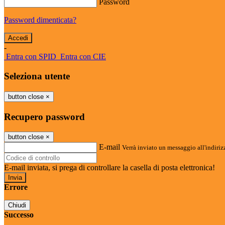
Password
Password dimenticata?
-
Entra con SPID
Entra con CIE
Seleziona utente
button close
×
Recupero password
button close
×
E-mail
Verrà inviato un messaggio all'indirizz
E-mail inviata, si prega di controllare la casella di posta elettronica!
Errore
Chiudi
Successo