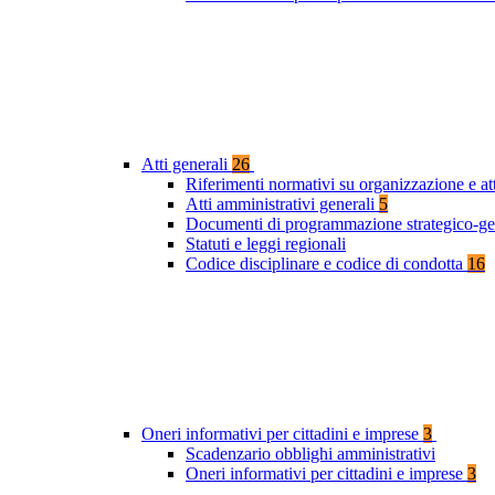
Atti generali
26
Riferimenti normativi su organizzazione e at
Atti amministrativi generali
5
Documenti di programmazione strategico-ge
Statuti e leggi regionali
Codice disciplinare e codice di condotta
16
Oneri informativi per cittadini e imprese
3
Scadenzario obblighi amministrativi
Oneri informativi per cittadini e imprese
3