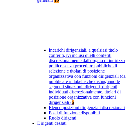
generali)
10
Incarichi dirigenziali, a qualsiasi titolo
conferiti, ivi inclusi quelli conferiti
discrezionalmente dall'organo di indirizzo
politico senza procedure pubbliche di
selezione e titolari di posizione
organizzativa con funzioni dirigenziali (da
pubblicare in tabelle che distinguano le
seguenti situazioni: dirigenti, dirigenti
individuati discrezionalmente, titolari di
posizione organizzativa con funzioni
dirigenziali)
6
Elenco posizioni dirigenziali discrezionali
Posti di funzione disponibili
Ruolo dirigenti
Dirigenti cessati