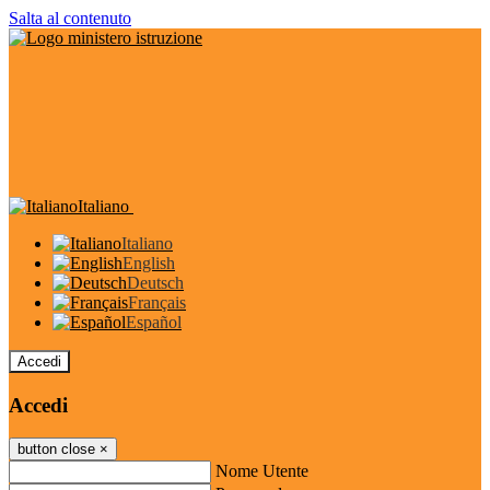
Salta al contenuto
Italiano
Italiano
English
Deutsch
Français
Español
Accedi
Accedi
button close
×
Nome Utente