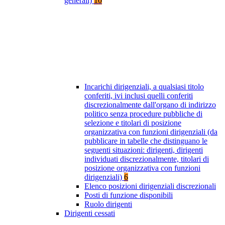
generali)
10
Incarichi dirigenziali, a qualsiasi titolo
conferiti, ivi inclusi quelli conferiti
discrezionalmente dall'organo di indirizzo
politico senza procedure pubbliche di
selezione e titolari di posizione
organizzativa con funzioni dirigenziali (da
pubblicare in tabelle che distinguano le
seguenti situazioni: dirigenti, dirigenti
individuati discrezionalmente, titolari di
posizione organizzativa con funzioni
dirigenziali)
6
Elenco posizioni dirigenziali discrezionali
Posti di funzione disponibili
Ruolo dirigenti
Dirigenti cessati