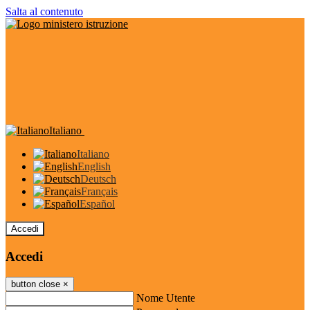
Salta al contenuto
Italiano
Italiano
English
Deutsch
Français
Español
Accedi
Accedi
button close
×
Nome Utente