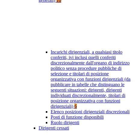
generali)
10
Incarichi dirigenziali, a qualsiasi titolo
conferiti, ivi inclusi quelli conferiti
discrezionalmente dall'organo di indirizzo
politico senza procedure pubbliche di
selezione e titolari di posizione
organizzativa con funzioni dirigenziali (da
pubblicare in tabelle che distinguano le
seguenti situazioni: dirigenti, dirigenti
individuati discrezionalmente, titolari di
posizione organizzativa con funzioni
dirigenziali)
6
Elenco posizioni dirigenziali discrezionali
Posti di funzione disponibili
Ruolo dirigenti
Dirigenti cessati