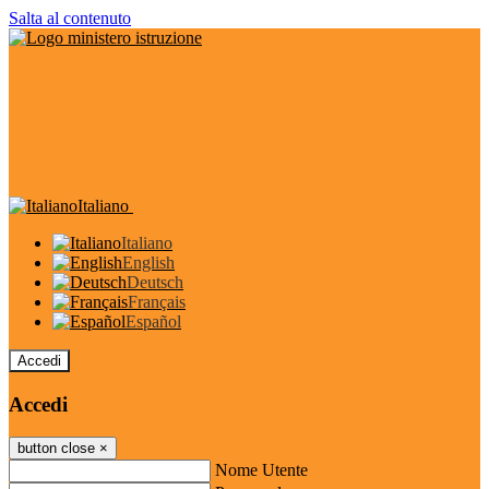
Salta al contenuto
Italiano
Italiano
English
Deutsch
Français
Español
Accedi
Accedi
button close
×
Nome Utente