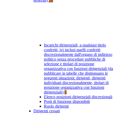
generali)
10
Incarichi dirigenziali, a qualsiasi titolo
conferiti, ivi inclusi quelli conferiti
discrezionalmente dall'organo di indirizzo
politico senza procedure pubbliche di
selezione e titolari di posizione
organizzativa con funzioni dirigenziali (da
pubblicare in tabelle che distinguano le
seguenti situazioni: dirigenti, dirigenti
individuati discrezionalmente, titolari di
posizione organizzativa con funzioni
dirigenziali)
6
Elenco posizioni dirigenziali discrezionali
Posti di funzione disponibili
Ruolo dirigenti
Dirigenti cessati