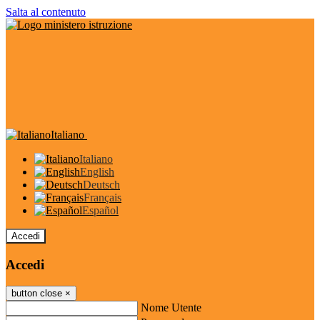
Salta al contenuto
Italiano
Italiano
English
Deutsch
Français
Español
Accedi
Accedi
button close
×
Nome Utente