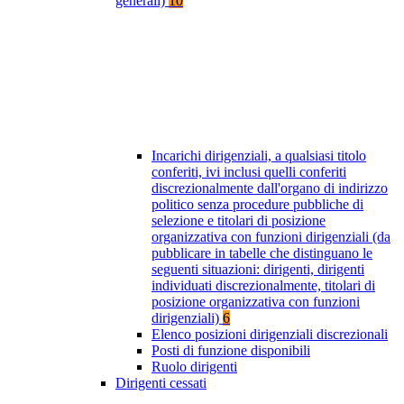
generali)
10
Incarichi dirigenziali, a qualsiasi titolo
conferiti, ivi inclusi quelli conferiti
discrezionalmente dall'organo di indirizzo
politico senza procedure pubbliche di
selezione e titolari di posizione
organizzativa con funzioni dirigenziali (da
pubblicare in tabelle che distinguano le
seguenti situazioni: dirigenti, dirigenti
individuati discrezionalmente, titolari di
posizione organizzativa con funzioni
dirigenziali)
6
Elenco posizioni dirigenziali discrezionali
Posti di funzione disponibili
Ruolo dirigenti
Dirigenti cessati