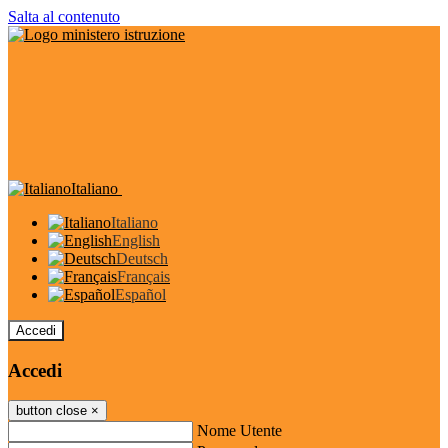
Salta al contenuto
Italiano
Italiano
English
Deutsch
Français
Español
Accedi
Accedi
button close
×
Nome Utente