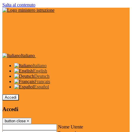
Salta al contenuto
Italiano
Italiano
English
Deutsch
Français
Español
Accedi
Accedi
button close
×
Nome Utente