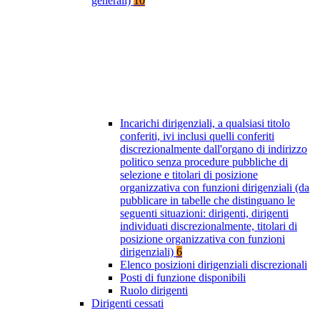
generali)
10
Incarichi dirigenziali, a qualsiasi titolo
conferiti, ivi inclusi quelli conferiti
discrezionalmente dall'organo di indirizzo
politico senza procedure pubbliche di
selezione e titolari di posizione
organizzativa con funzioni dirigenziali (da
pubblicare in tabelle che distinguano le
seguenti situazioni: dirigenti, dirigenti
individuati discrezionalmente, titolari di
posizione organizzativa con funzioni
dirigenziali)
6
Elenco posizioni dirigenziali discrezionali
Posti di funzione disponibili
Ruolo dirigenti
Dirigenti cessati