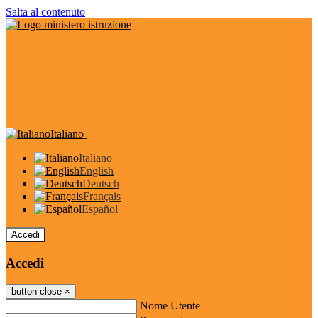
Salta al contenuto
Italiano
Italiano
English
Deutsch
Français
Español
Accedi
Accedi
button close
×
Nome Utente