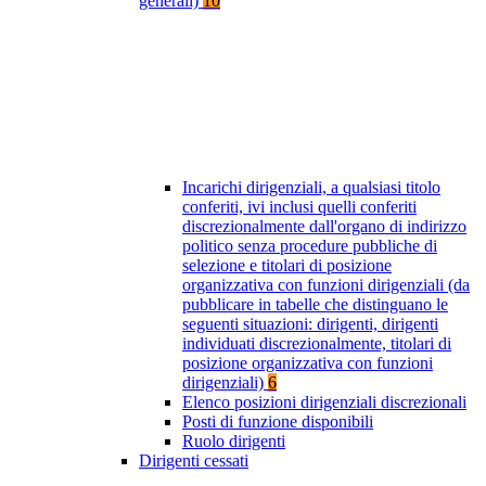
generali)
10
Incarichi dirigenziali, a qualsiasi titolo
conferiti, ivi inclusi quelli conferiti
discrezionalmente dall'organo di indirizzo
politico senza procedure pubbliche di
selezione e titolari di posizione
organizzativa con funzioni dirigenziali (da
pubblicare in tabelle che distinguano le
seguenti situazioni: dirigenti, dirigenti
individuati discrezionalmente, titolari di
posizione organizzativa con funzioni
dirigenziali)
6
Elenco posizioni dirigenziali discrezionali
Posti di funzione disponibili
Ruolo dirigenti
Dirigenti cessati