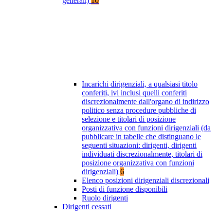
generali)
10
Incarichi dirigenziali, a qualsiasi titolo
conferiti, ivi inclusi quelli conferiti
discrezionalmente dall'organo di indirizzo
politico senza procedure pubbliche di
selezione e titolari di posizione
organizzativa con funzioni dirigenziali (da
pubblicare in tabelle che distinguano le
seguenti situazioni: dirigenti, dirigenti
individuati discrezionalmente, titolari di
posizione organizzativa con funzioni
dirigenziali)
6
Elenco posizioni dirigenziali discrezionali
Posti di funzione disponibili
Ruolo dirigenti
Dirigenti cessati