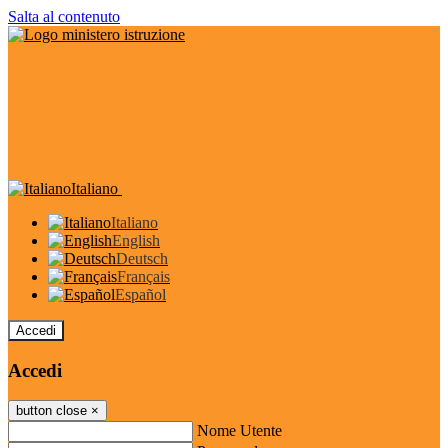
Salta al contenuto
Italiano
Italiano
English
Deutsch
Français
Español
Accedi
Accedi
button close
×
Nome Utente