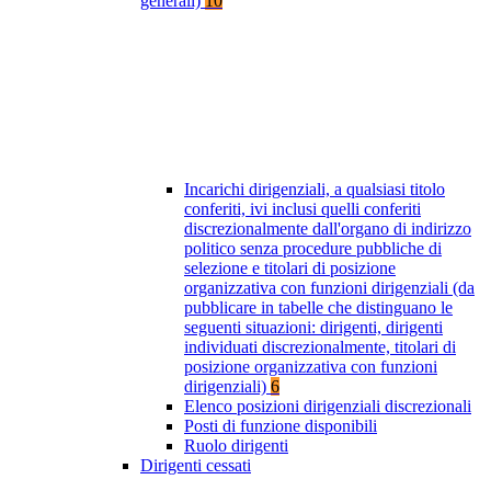
generali)
10
Incarichi dirigenziali, a qualsiasi titolo
conferiti, ivi inclusi quelli conferiti
discrezionalmente dall'organo di indirizzo
politico senza procedure pubbliche di
selezione e titolari di posizione
organizzativa con funzioni dirigenziali (da
pubblicare in tabelle che distinguano le
seguenti situazioni: dirigenti, dirigenti
individuati discrezionalmente, titolari di
posizione organizzativa con funzioni
dirigenziali)
6
Elenco posizioni dirigenziali discrezionali
Posti di funzione disponibili
Ruolo dirigenti
Dirigenti cessati