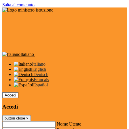
Salta al contenuto
Italiano
Italiano
English
Deutsch
Français
Español
Accedi
Accedi
button close
×
Nome Utente