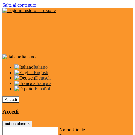
Salta al contenuto
Italiano
Italiano
English
Deutsch
Français
Español
Accedi
Accedi
button close
×
Nome Utente