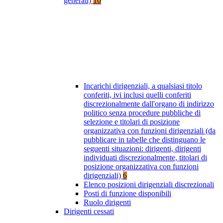
generali)
10
Incarichi dirigenziali, a qualsiasi titolo
conferiti, ivi inclusi quelli conferiti
discrezionalmente dall'organo di indirizzo
politico senza procedure pubbliche di
selezione e titolari di posizione
organizzativa con funzioni dirigenziali (da
pubblicare in tabelle che distinguano le
seguenti situazioni: dirigenti, dirigenti
individuati discrezionalmente, titolari di
posizione organizzativa con funzioni
dirigenziali)
6
Elenco posizioni dirigenziali discrezionali
Posti di funzione disponibili
Ruolo dirigenti
Dirigenti cessati