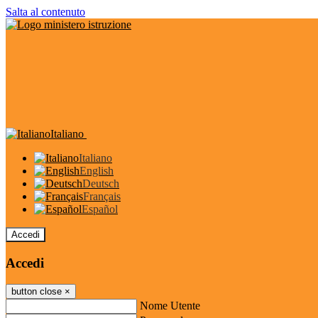
Salta al contenuto
Italiano
Italiano
English
Deutsch
Français
Español
Accedi
Accedi
button close
×
Nome Utente