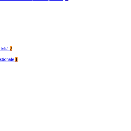
tività
2
stionale
1