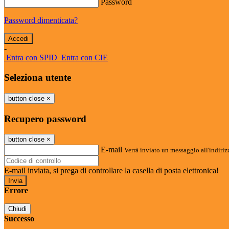
Password
Password dimenticata?
-
Entra con SPID
Entra con CIE
Seleziona utente
button close
×
Recupero password
button close
×
E-mail
Verrà inviato un messaggio all'indirizz
E-mail inviata, si prega di controllare la casella di posta elettronica!
Errore
Chiudi
Successo