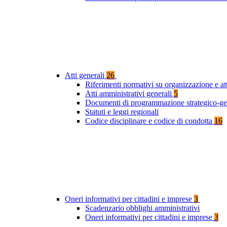
Atti generali
26
Riferimenti normativi su organizzazione e at
Atti amministrativi generali
5
Documenti di programmazione strategico-ge
Statuti e leggi regionali
Codice disciplinare e codice di condotta
16
Oneri informativi per cittadini e imprese
3
Scadenzario obblighi amministrativi
Oneri informativi per cittadini e imprese
3