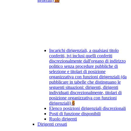
generali)
10
Incarichi dirigenziali, a qualsiasi titolo
conferiti, ivi inclusi quelli conferiti
discrezionalmente dall'organo di indirizzo
politico senza procedure pubbliche di
selezione e titolari di posizione
organizzativa con funzioni dirigenziali (da
pubblicare in tabelle che distinguano le
seguenti situazioni: dirigenti, dirigenti
individuati discrezionalmente, titolari di
posizione organizzativa con funzioni
dirigenziali)
6
Elenco posizioni dirigenziali discrezionali
Posti di funzione disponibili
Ruolo dirigenti
Dirigenti cessati