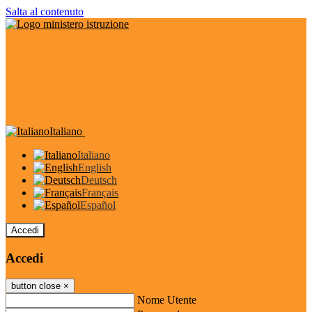
Salta al contenuto
Italiano
Italiano
English
Deutsch
Français
Español
Accedi
Accedi
button close
×
Nome Utente